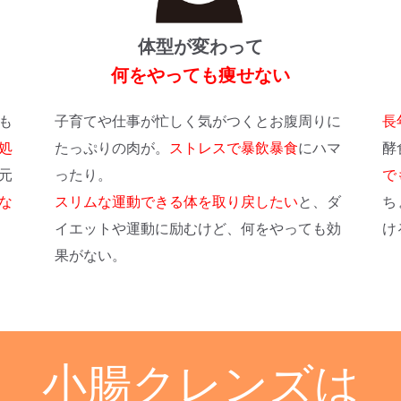
体型が変わって
何をやっても痩せない
も
子育てや仕事が忙しく気がつくとお腹周りに
長
処
たっぷりの肉が。
ストレスで暴飲暴食
にハマ
酵
元
ったり。
で
な
スリムな運動できる体を取り戻したい
と、ダ
ち
イエットや運動に励むけど、何をやっても効
け
果がない。
小腸クレンズは