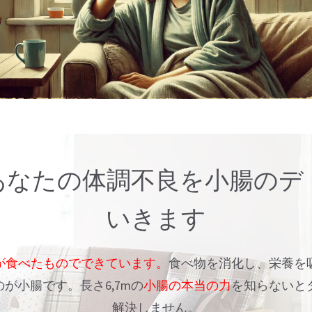
あなたの体調不良を小腸のデ
いきます
が食べたものでできています。
食べ物を消化し、栄養を
が小腸です。長さ6,7mの
小腸の本当の力
を知らないと
解決しません。