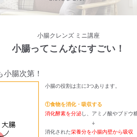
小腸クレンズ ミニ講座
小腸ってこんなにすごい！
も小腸次第！
小腸の役割は主に3つあります。
①食物を消化・吸収する
消化酵素を分泌
し、アミノ酸やブドウ
↓
消化された
栄養分を小腸内壁から吸収