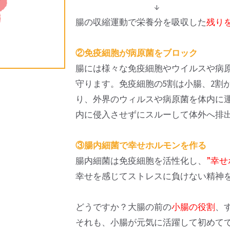
↓
腸の収縮運動で栄養分を吸収した
残り
②免疫細胞が病原菌をブロック
腸には様々な免疫細胞やウイルスや病
守ります。免疫細胞の5割は小腸、2割
り、外界のウィルスや病原菌を体内に
内に侵入させずにスルーして体外へ排
③腸内細菌で幸せホルモンを作る
腸内細菌は免疫細胞を活性化し、
”幸
幸せを感じてストレスに負けない精神
どうですか？大腸の前の
小腸の役割
、
それも、小腸が元気に活躍して初めて