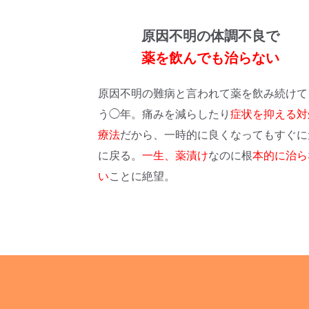
原因不明の体調不良で
薬を飲んでも治らない
原因不明の難病と言われて薬を飲み続けて
う◯年。痛みを減らしたり
症状を抑える対
療法
だから、一時的に良くなってもすぐに
に戻る。
一生、薬漬け
なのに根
本的に治ら
い
ことに絶望。